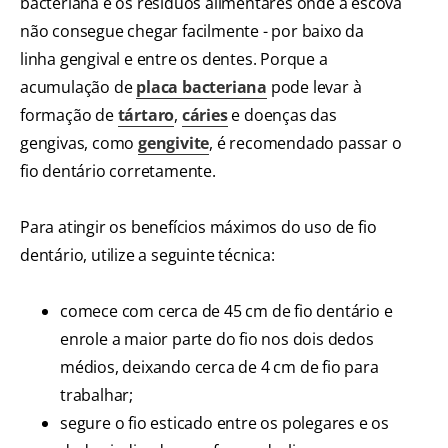
bacteriana e os resíduos alimentares onde a escova
não consegue chegar facilmente - por baixo da
linha gengival e entre os dentes. Porque a
acumulação de
placa bacteriana
pode levar à
formação de
tártaro
,
cáries
e doenças das
gengivas, como
gengivite
, é recomendado passar o
fio dentário corretamente.
Para atingir os benefícios máximos do uso de fio
dentário, utilize a seguinte técnica:
comece com cerca de 45 cm de fio dentário e
enrole a maior parte do fio nos dois dedos
médios, deixando cerca de 4 cm de fio para
trabalhar;
segure o fio esticado entre os polegares e os