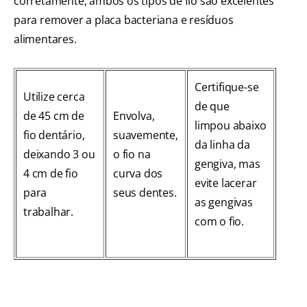
corretamente, ambos os tipos de fio são excelentes
para remover a placa bacteriana e resíduos
alimentares.
Certifique-se
Utilize cerca
de que
de 45 cm de
Envolva,
limpou abaixo
fio dentário,
suavemente,
da linha da
deixando 3 ou
o fio na
gengiva, mas
4 cm de fio
curva dos
evite lacerar
para
seus dentes.
as gengivas
trabalhar.
com o fio.