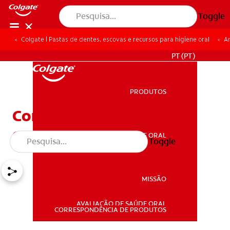
Toggle
Colgate | Pastas de dentes, escovas e recursos para higiene oral
Ar
PARA PROFISSIONAIS
PT (PT)
PRODUTOS
PRODUTOS
Como usar o fio dentário
corretamente
SAÚDE ORAL
Toggle
SAÚDE ORAL
MISSÃO
AVALIAÇÃO DE SAÚDE ORAL
MISSÃO
CORRESPONDÊNCIA DE PRODUTOS