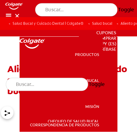
Toggle
Salud Bucal y Cuidado Dental | Colgate®
Salud bucal
Aliento p
PARA PROFESIONALES
CUPONES
DONDE COMPRAR
PY (ES)
SUSCRÍBASE
PRODUCTOS
PRODUCTOS
Aliento por cetosis: Cuando
su dieta afecta su salud
SALUD BUCAL
Toggle
SALUD BUCAL
bucal
MISIÓN
CHEQUEO DE SALUD BUCAL
MISIÓN
CORRESPONDENCIA DE PRODUCTOS