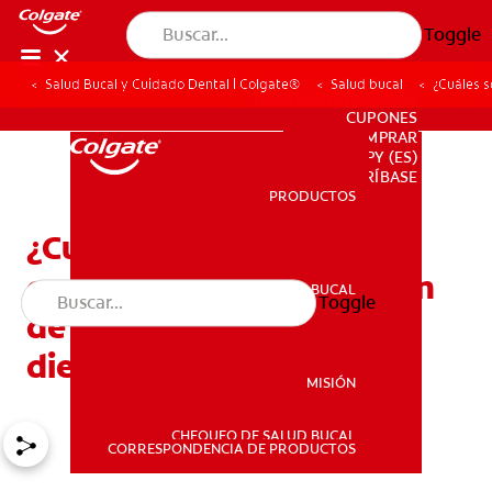
Toggle
Salud Bucal y Cuidado Dental | Colgate®
Salud bucal
¿Cuáles s
PARA PROFESIONALES
CUPONES
DONDE COMPRAR
PY (ES)
SUSCRÍBASE
PRODUCTOS
PRODUCTOS
¿Cuáles son las posibles
causas de una inflamación
SALUD BUCAL
Toggle
SALUD BUCAL
de encía alrededor de un
diente?
MISIÓN
CHEQUEO DE SALUD BUCAL
MISIÓN
CORRESPONDENCIA DE PRODUCTOS