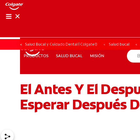
CHEQUEO DE SAL
CHEQUEO DE 
Salud Bucal y Cuidado Dental | Colgate®
Salud bucal
SALUD BUCAL
MISIÓN
PRODUCTOS
PRODUCTOS
SALUD BUCAL
MISIÓN
El Antes Y El Des
PARA PROFESIONALES
CUPONES
DONDE COMPRAR
Esperar Después De