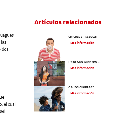
Artículos relacionados
Tres beneficios de los
njuagues
chicles sin azúcar
 las
Más información
o dos
El Chicle Que Es Bueno
Para Sus Dientes:
¿Demasiado Bueno
Más información
Para Ser Verdad?
¿Qué es la cara distal
de los dientes?
s
Más información
que
, el cual
gel