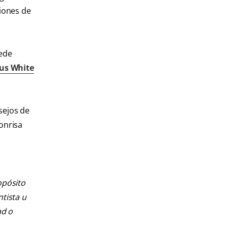
siones de
uede
us White
sejos de
onrisa
opósito
ntista u
ad o