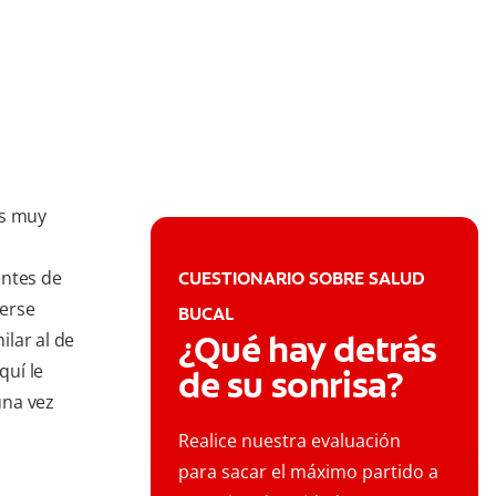
es muy
entes de
CUESTIONARIO SOBRE SALUD
nerse
BUCAL
¿Qué hay detrás
ilar al de
quí le
de su sonrisa?
una vez
Realice nuestra evaluación
para sacar el máximo partido a