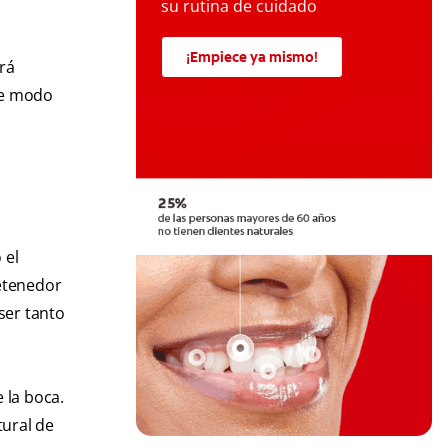
su rutina de cuidado
¡Empiece ya mismo!
irá
de modo
 el
etenedor
ser tanto
 la boca.
tural de