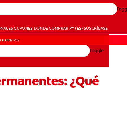
Togg
ONALES
CUPONES
DONDE COMPRAR
PY (ES)
SUSCRÍBASE
 Retirarlos?
Toggle
Permanentes: ¿Qué