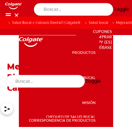
Toggle
Salud Bucal y Cuidado Dental | Colgate®
Salud bucal
Mejorando
PARA PROFESIONALES
CUPONES
DONDE COMPRAR
PY (ES)
SUSCRÍBASE
PRODUCTOS
PRODUCTOS
Mejorando Mi Sonrisa.
Blanqueamiento Dental Y
SALUD BUCAL
Toggle
SALUD BUCAL
Carillas
MISIÓN
CHEQUEO DE SALUD BUCAL
MISIÓN
CORRESPONDENCIA DE PRODUCTOS