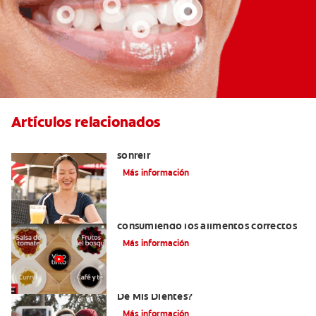
Artículos relacionados
El cigomático mayor: un motivo para
sonreír
Más información
Cómo tener dientes más blancos
consumiendo los alimentos correctos
Más información
¿Cómo Determino El Color Específico
De Mis Dientes?
Más información