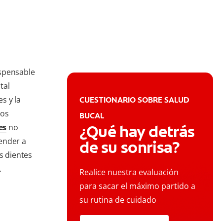
ispensable
tal
es y la
CUESTIONARIO SOBRE SALUD
hos
BUCAL
¿Qué hay detrás
es
no
ender a
de su sonrisa?
s dientes
.
Realice nuestra evaluación
para sacar el máximo partido a
su rutina de cuidado