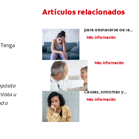
Artículos relacionados
6 maneras naturales
para deshacerse de las
lesiones bucales
Más información
Tenga
La parotiditis
Más información
opósito
Queilitis angular:
Causas, síntomas y
ntista u
tratamientos
Más información
ad o