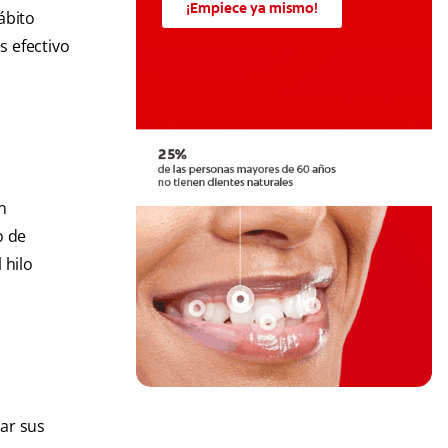
¡Empiece ya mismo!
ábito
s efectivo
n
o de
 hilo
jar sus