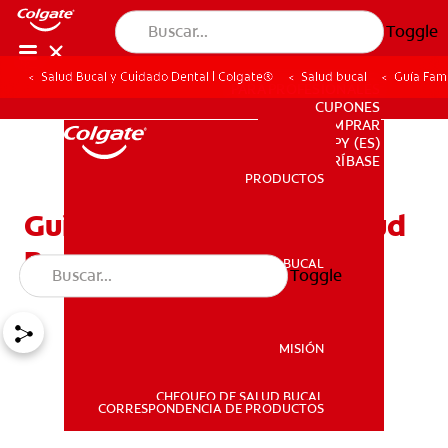
Toggle
Salud Bucal y Cuidado Dental | Colgate®
Salud bucal
Guía Fami
PARA PROFESIONALES
CUPONES
DONDE COMPRAR
PY (ES)
SUSCRÍBASE
PRODUCTOS
PRODUCTOS
Guía Familiar Para La Salud
Bucal
SALUD BUCAL
Toggle
SALUD BUCAL
MISIÓN
CHEQUEO DE SALUD BUCAL
MISIÓN
CORRESPONDENCIA DE PRODUCTOS