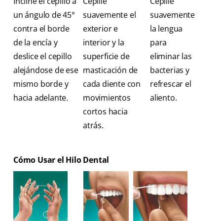
Incline el cepillo a
Cepille
Cepille
un ángulo de 45°
suavemente el
suavemente
contra el borde
exterior e
la lengua
de la encía y
interior y la
para
deslice el cepillo
superficie de
eliminar las
alejándose de ese
masticación de
bacterias y
mismo borde y
cada diente con
refrescar el
hacia adelante.
movimientos
aliento.
cortos hacia
atrás.
Cómo Usar el Hilo Dental