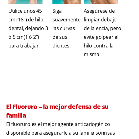
Utilice unos 45
Siga
Asegúrese de
cm (18") de hilo
suavemente
limpiar debajo
dental, dejando 3
las curvas
de la encía, pero
ó 5 cm(1 ó 2")
de sus
evite golpear el
para trabajar.
dientes.
hilo contra la
misma.
El Fluoruro – la mejor defensa de su
familia
El fluoruro es el mejor agente anticariogénico
disponible para asegurarle a su familia sonrisas