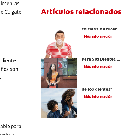
lecen las
Artículos relacionados
de Colgate
Tres beneficios de los
chicles sin azúcar
Más información
El Chicle Que Es Bueno
Para Sus Dientes:
 dientes.
¿Demasiado Bueno
Más información
iños son
Para Ser Verdad?
s
¿Qué es la cara distal
de los dientes?
Más información
dable para
enido a