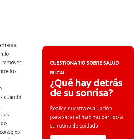
damental
 hilo
 a remover
CUESTIONARIO SOBRE SALUD
ntre los
BUCAL
¿Qué hay detrás
o
de su sonrisa?
ños cuando
.
Realice nuestra evaluación
d es
para sacar el máximo partido a
ado
su rutina de cuidado
 consejos