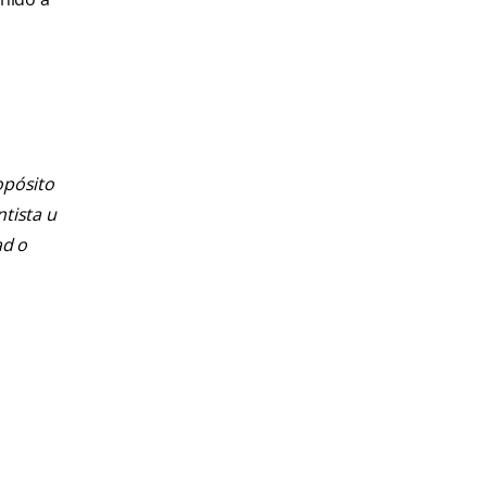
opósito
ntista u
ad o