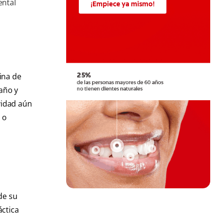
ental
¡Empiece ya mismo!
ina de
baño y
vidad aún
 o
de su
áctica