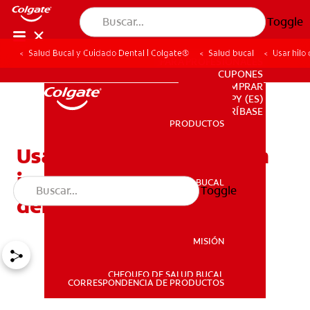
Toggle
Salud Bucal y Cuidado Dental | Colgate®
Salud bucal
Usar hilo
PARA PROFESIONALES
CUPONES
DONDE COMPRAR
PY (ES)
SUSCRÍBASE
PRODUCTOS
PRODUCTOS
Usar hilo dental: ¿Qué tan
importante es usar hilo
SALUD BUCAL
Toggle
SALUD BUCAL
dental para usted?
MISIÓN
CHEQUEO DE SALUD BUCAL
MISIÓN
CORRESPONDENCIA DE PRODUCTOS