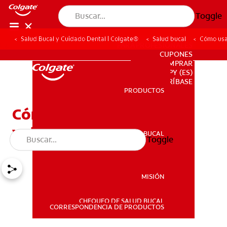
Toggle
Salud Bucal y Cuidado Dental | Colgate®
Salud bucal
Cómo usar
PARA PROFESIONALES
CUPONES
DONDE COMPRAR
PY (ES)
SUSCRÍBASE
PRODUCTOS
PRODUCTOS
Cómo usar hilo dental y
volverlo un hábito diario
SALUD BUCAL
Toggle
SALUD BUCAL
MISIÓN
CHEQUEO DE SALUD BUCAL
MISIÓN
CORRESPONDENCIA DE PRODUCTOS