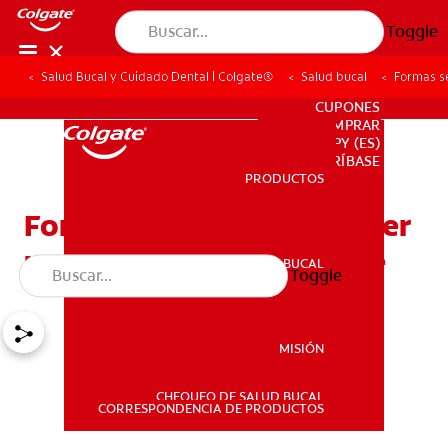
Toggle
Salud Bucal y Cuidado Dental | Colgate®
Salud bucal
Formas se
PARA PROFESIONALES
CUPONES
DONDE COMPRAR
PY (ES)
SUSCRÍBASE
PRODUCTOS
PRODUCTOS
Formas sencillas para tener
una salud bucal excelente
SALUD BUCAL
Toggle
SALUD BUCAL
MISIÓN
CHEQUEO DE SALUD BUCAL
MISIÓN
CORRESPONDENCIA DE PRODUCTOS