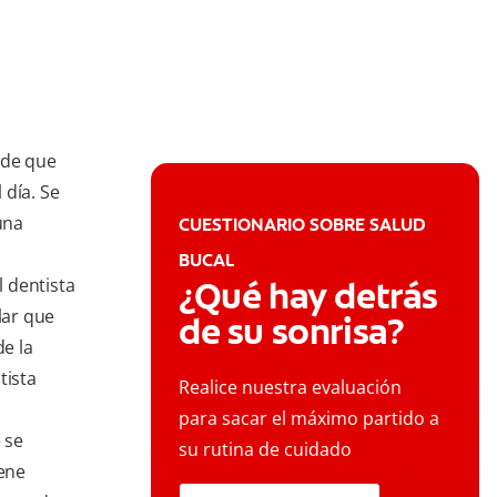
uede que
 día. Se
una
CUESTIONARIO SOBRE SALUD
BUCAL
 dentista
¿Qué hay detrás
lar que
de su sonrisa?
de la
tista
Realice nuestra evaluación
para sacar el máximo partido a
 se
su rutina de cuidado
iene