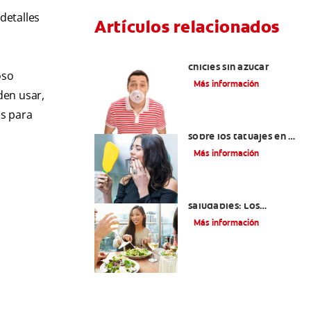
detalles
Artículos relacionados
Tres beneficios de los
chicles sin azúcar
oso
Más información
den usar,
os para
Lo que necesita saber
sobre los tatuajes en el
labio
Más información
Lista de alimentos
saludables: Los
mejores siete
Más información
alimentos para sus
dientes