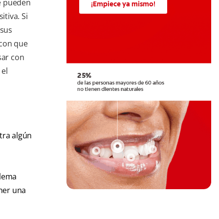
e pueden
¡Empiece ya mismo!
itiva. Si
 sus
 con que
sar con
 el
ntra algún
blema
ener una