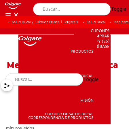
Toggle
Salud Bucal y Cuidado Dental | Colgate®
Salud bucal
Medicame
PARA PROFESIONALES
CUPONES
DONDE COMPRAR
PY (ES)
SUSCRÍBASE
PRODUCTOS
PRODUCTOS
Medicamentos Y Boca Seca
SALUD BUCAL
Toggle
SALUD BUCAL
MISIÓN
CHEQUEO DE SALUD BUCAL
MISIÓN
CORRESPONDENCIA DE PRODUCTOS
minutos leídos