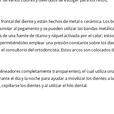
r de varios colores y divertidos de escoger para los niños,
 frontal del diente y están hechos de metal o cerámica. Los b
l similar al pegamento y se pueden utilizar las bandas metálic
de una fuente de titanio y níquel activada por el calor; est
 permitiéndoles emplear una presión constante sobre los die
 el consultorio del ortodoncista. Estos arcos son colocados 
(alineadores completamente transparentes), el cual utiliza una
te el día y la noche para ayudar a movilizar los dientes a la
illarse los dientes y al utilizar el hilo dental.