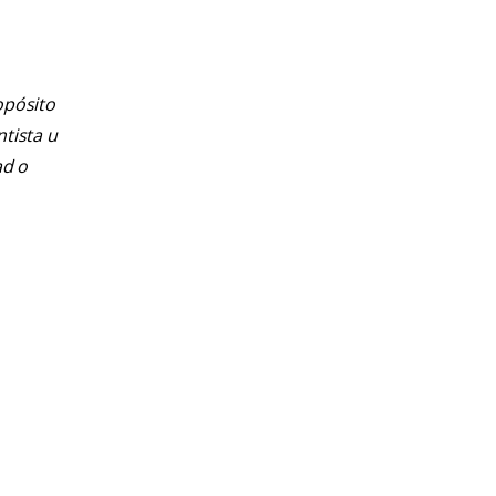
opósito
ntista u
ad o