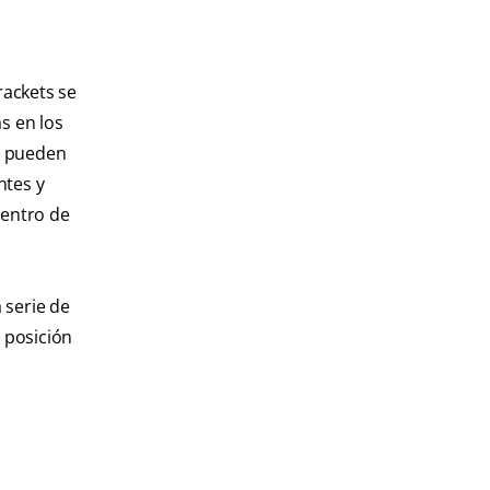
rackets se
as en los
os pueden
ntes y
dentro de
 serie de
 posición