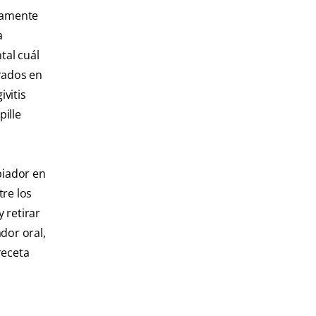
adamente
a
tal cuál
grados en
ivitis
pille
piador en
tre los
 retirar
dor oral,
receta