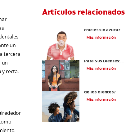
Artículos relacionados
nar
Tres beneficios de los
as
chicles sin azúcar
 dentales
Más información
ante un
a tercera
El Chicle Que Es Bueno
Para Sus Dientes:
e un
¿Demasiado Bueno
Más información
 y recta.
Para Ser Verdad?
¿Qué es la cara distal
de los dientes?
Más información
alrededor
í como
miento.