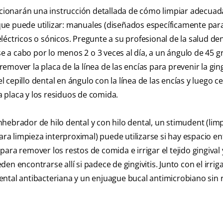
porcionarán una instrucción detallada de cómo limpiar adecu
s que puede utilizar: manuales (diseñados específicamente par
éctricos o sónicos. Pregunte a su profesional de la salud den
se a cabo por lo menos 2 o 3 veces al día, a un ángulo de 45 
over la placa de la línea de las encías para prevenir la ging
l cepillo dental en ángulo con la línea de las encías y luego ce
 placa y los residuos de comida.
hebrador de hilo dental y con hilo dental, un stimudent (lim
ara limpieza interproximal) puede utilizarse si hay espacio en
ra remover los restos de comida e irrigar el tejido gingival y
n encontrarse allí si padece de gingivitis. Junto con el irriga
ntal antibacteriana y un enjuague bucal antimicrobiano sin 