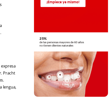
¡Empiece ya mismo!
s
a
.
) expresa
r. Pracht
es.
a lengua,