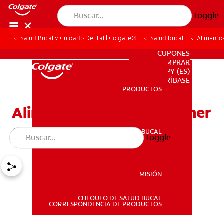
Toggle
Salud Bucal y Cuidado Dental | Colgate®
Salud bucal
Alimento
PARA PROFESIONALES
CUPONES
DONDE COMPRAR
PY (ES)
SUSCRÍBASE
PRODUCTOS
PRODUCTOS
Alimentos que puede comer
con brackets
SALUD BUCAL
Toggle
SALUD BUCAL
MISIÓN
CHEQUEO DE SALUD BUCAL
MISIÓN
CORRESPONDENCIA DE PRODUCTOS