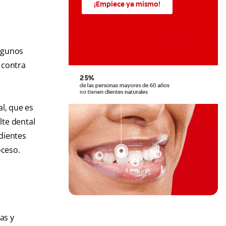
¡Empiece ya mismo!
algunos
 contra
al, que es
lte dental
dientes
oceso.
as y