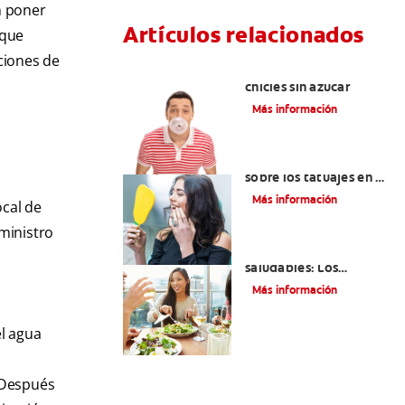
n poner
Artículos relacionados
 que
ciones de
Tres beneficios de los
chicles sin azúcar
Más información
Lo que necesita saber
sobre los tatuajes en el
labio
Más información
cal de
uministro
Lista de alimentos
saludables: Los
mejores siete
Más información
alimentos para sus
dientes
el agua
 Después