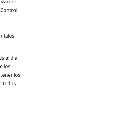
nización
 Control
ntales,
s al día
e los
tener los
e todos