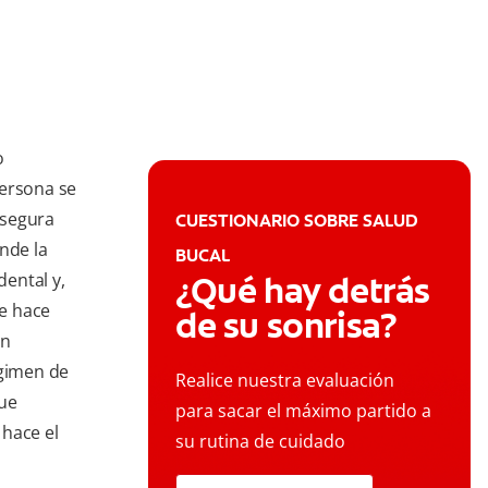
o
persona se
insegura
CUESTIONARIO SOBRE SALUD
nde la
BUCAL
dental y,
¿Qué hay detrás
e hace
de su sonrisa?
on
égimen de
Realice nuestra evaluación
que
para sacar el máximo partido a
 hace el
su rutina de cuidado