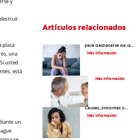
erse y
destruir
Artículos relacionados
6 maneras naturales
a placa
para deshacerse de las
lesiones bucales
rés, una
Más información
Si usted
ntes, está
La parotiditis
Más información
Queilitis angular:
Causas, síntomas y
tratamientos
Más información
diante un
juague
eriana se