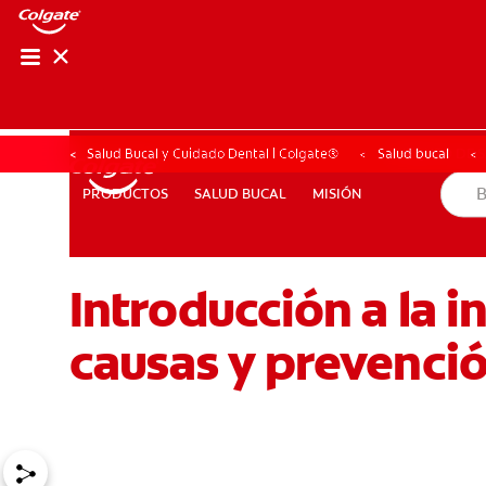
CHEQUEO DE SAL
CHEQUEO DE 
Salud Bucal y Cuidado Dental | Colgate®
Salud bucal
SALUD BUCAL
MISIÓN
PRODUCTOS
PRODUCTOS
SALUD BUCAL
MISIÓN
Introducción a la i
PARA PROFESIONALES
CUPONES
DONDE COMPRAR
causas y prevenci