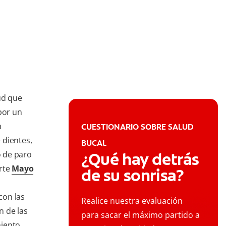
ud que
por un
a
CUESTIONARIO SOBRE SALUD
 dientes,
BUCAL
 de paro
¿Qué hay detrás
erte
Mayo
de su sonrisa?
con las
Realice nuestra evaluación
n de las
para sacar el máximo partido a
miento