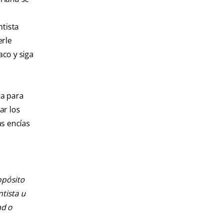
ntista
erle
co y siga
ta para
ar los
as encías
opósito
ntista u
ad o