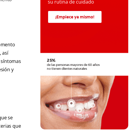
su rutina de cuidado
¡Empiece ya mismo!
momento
 así
s síntomas
esión y
que se
terias que