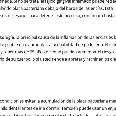
minada. Si no se trata, el tejido gingival inflamado puede retra
ando placa bacteriana debajo del borde de las encías. Esta
 pasos necesarios para detener este proceso, continuará hasta 
tología
, la principal causa de la inflamación de las encías es l
ste problema o aumentar la probabilidad de padecerlo. El est
 y tener más de 65 años de edad pueden aumentar el riesgo. 
o de su cuerpo, o si usted tiende a apretar y rechinar los die
condición es evitar la acumulación de la placa bacteriana me
e hilo dental antes de ir a dormir. También puede usar un en
enos cuidados bucales con regularidad, parte de la placa bact