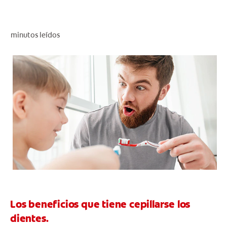
CHEQUEO DE SALUD BUCAL
CORRESPONDENCIA DE PRODUCTOS
minutos leídos
PARA PROFESIONALES
CUPONES
DONDE COMPRAR
PY (ES)
SUSCRÍBASE
Los beneficios que tiene cepillarse los
dientes.