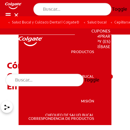
Toggle
Salud Bucal y Cuidado Dental | Colgate®
Salud bucal
Cepillars
PARA PROFESIONALES
CUPONES
DONDE COMPRAR
PY (ES)
SUSCRÍBASE
PRODUCTOS
PRODUCTOS
Cómo Transformar El
Cepillado En Un Momento
SALUD BUCAL
Toggle
SALUD BUCAL
En Familia
MISIÓN
CHEQUEO DE SALUD BUCAL
MISIÓN
CORRESPONDENCIA DE PRODUCTOS