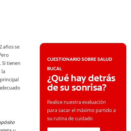
12 años se
Pero
CUESTIONARIO SOBRE SALUD
 Si tienen
BUCAL
 la
¿Qué hay detrás
principal
de su sonrisa?
o adecuado
Realice nuestra evaluación
para sacar el máximo partido a
su rutina de cuidado
opósito
ntista u