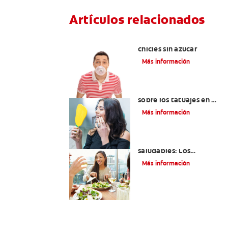
Artículos relacionados
Tres beneficios de los
chicles sin azúcar
Más información
Lo que necesita saber
sobre los tatuajes en el
labio
Más información
Lista de alimentos
saludables: Los
mejores siete
Más información
alimentos para sus
dientes