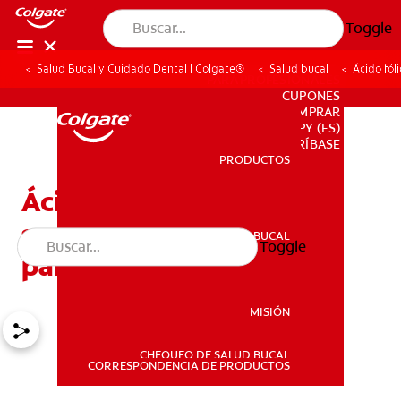
Toggle
Salud Bucal y Cuidado Dental | Colgate®
Salud bucal
Ácido fól
PARA PROFESIONALES
CUPONES
DONDE COMPRAR
PY (ES)
SUSCRÍBASE
PRODUCTOS
PRODUCTOS
Ácido fólico: La
supervitamina prenatal y
SALUD BUCAL
Toggle
SALUD BUCAL
para la salud bucal
MISIÓN
CHEQUEO DE SALUD BUCAL
MISIÓN
CORRESPONDENCIA DE PRODUCTOS