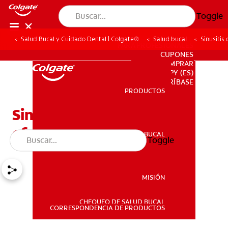
Toggle
Salud Bucal y Cuidado Dental | Colgate®
Salud bucal
Sinusitis
PARA PROFESIONALES
CUPONES
DONDE COMPRAR
PY (ES)
SUSCRÍBASE
PRODUCTOS
PRODUCTOS
Sinusitis crónica y sus
efectos en la salud bucal
SALUD BUCAL
Toggle
SALUD BUCAL
MISIÓN
CHEQUEO DE SALUD BUCAL
MISIÓN
CORRESPONDENCIA DE PRODUCTOS