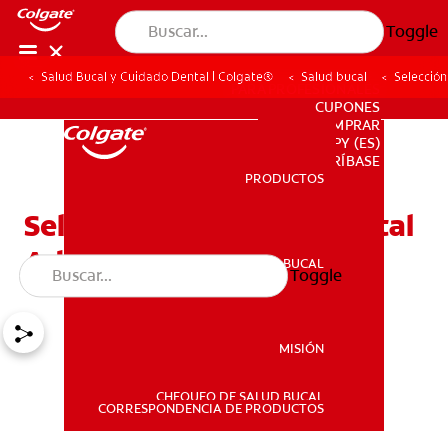
Toggle
Salud Bucal y Cuidado Dental | Colgate®
Salud bucal
Selección
PARA PROFESIONALES
CUPONES
DONDE COMPRAR
PY (ES)
SUSCRÍBASE
PRODUCTOS
PRODUCTOS
Selección Del Cepillo Dental
Adecuado
SALUD BUCAL
Toggle
SALUD BUCAL
MISIÓN
CHEQUEO DE SALUD BUCAL
MISIÓN
CORRESPONDENCIA DE PRODUCTOS