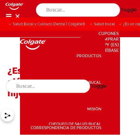
Toggle
Salud Bucal y Cuidado Dental | Colgate®
Salud bucal
¿Es un cep
PARA PROFESIONALES
CUPONES
DONDE COMPRAR
PY (ES)
SUSCRÍBASE
PRODUCTOS
PRODUCTOS
¿Es un cepillo de dientes
eléctrico lo mejor para su
SALUD BUCAL
Toggle
SALUD BUCAL
hijo o hija?
MISIÓN
CHEQUEO DE SALUD BUCAL
MISIÓN
CORRESPONDENCIA DE PRODUCTOS