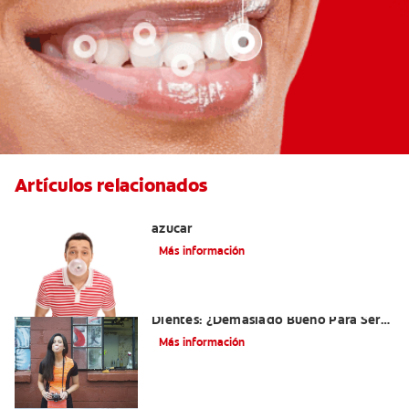
Artículos relacionados
Tres beneficios de los chicles sin
azúcar
Más información
El Chicle Que Es Bueno Para Sus
Dientes: ¿Demasiado Bueno Para Ser
Verdad?
Más información
¿Qué es la cara distal de los dientes?