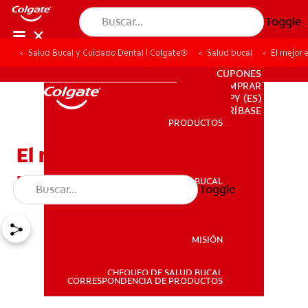
Toggle
Salud Bucal y Cuidado Dental | Colgate®
Salud bucal
El mejor 
PARA PROFESIONALES
CUPONES
DONDE COMPRAR
PY (ES)
SUSCRÍBASE
PRODUCTOS
PRODUCTOS
El mejor enjuague bucal
para el mal aliento
SALUD BUCAL
Toggle
SALUD BUCAL
MISIÓN
CHEQUEO DE SALUD BUCAL
MISIÓN
CORRESPONDENCIA DE PRODUCTOS