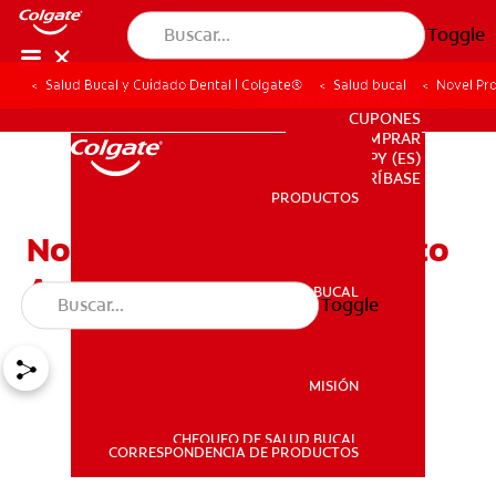
Toggle
Salud Bucal y Cuidado Dental | Colgate®
Salud bucal
Novel Pr
PARA PROFESIONALES
CUPONES
DONDE COMPRAR
PY (ES)
SUSCRÍBASE
PRODUCTOS
PRODUCTOS
Novel Producto Del Tabaco
Apela Por A La Juventud
SALUD BUCAL
Toggle
SALUD BUCAL
MISIÓN
CHEQUEO DE SALUD BUCAL
MISIÓN
CORRESPONDENCIA DE PRODUCTOS