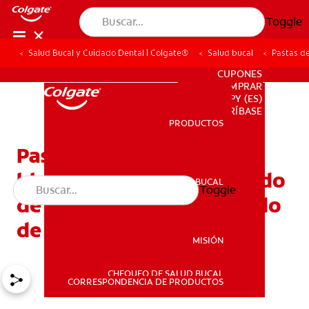
Toggle
Salud Bucal y Cuidado Dental | Colgate®
Salud bucal
Pastas d
PARA PROFESIONALES
CUPONES
DONDE COMPRAR
PY (ES)
SUSCRÍBASE
PRODUCTOS
PRODUCTOS
Pastas de dientes
blanqueadoras: El peróxido
SALUD BUCAL
Toggle
SALUD BUCAL
de hidrógeno y el peróxido
de carbamida
MISIÓN
CHEQUEO DE SALUD BUCAL
MISIÓN
CORRESPONDENCIA DE PRODUCTOS