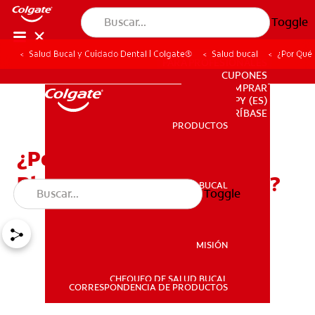
Toggle
Salud Bucal y Cuidado Dental | Colgate®
Salud bucal
¿Por Qué
PARA PROFESIONALES
CUPONES
DONDE COMPRAR
PY (ES)
SUSCRÍBASE
PRODUCTOS
PRODUCTOS
¿Por Qué Debo
Blanquearme Los Dientes?
SALUD BUCAL
Toggle
SALUD BUCAL
MISIÓN
CHEQUEO DE SALUD BUCAL
MISIÓN
CORRESPONDENCIA DE PRODUCTOS