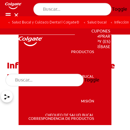
Toggle
Salud Bucal y Cuidado Dental | Colgate®
Salud bucal
Infección
PARA PROFESIONALES
CUPONES
DONDE COMPRAR
PY (ES)
SUSCRÍBASE
PRODUCTOS
PRODUCTOS
Infección ósea después de
una extracción dental
SALUD BUCAL
Toggle
SALUD BUCAL
MISIÓN
CHEQUEO DE SALUD BUCAL
MISIÓN
CORRESPONDENCIA DE PRODUCTOS