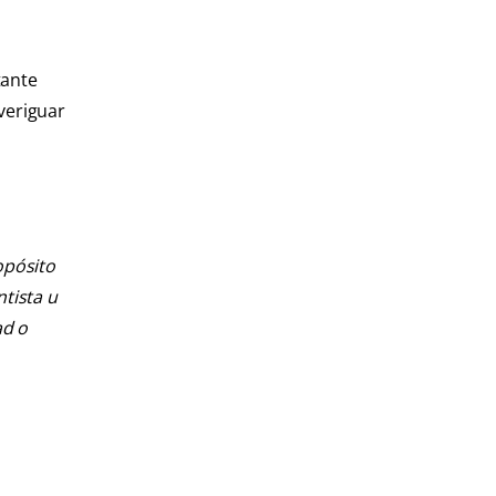
tante
veriguar
opósito
ntista u
ad o