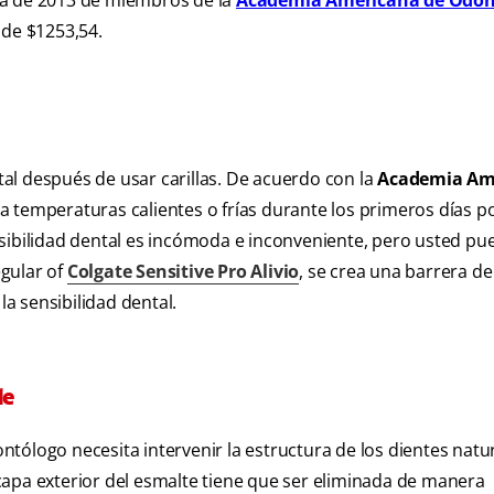
ta de 2013 de miembros de la
Academia Americana de Odon
 de $1253,54.
al después de usar carillas. De acuerdo con la
Academia Am
d a temperaturas calientes o frías durante los primeros días p
nsibilidad dental es incómoda e inconveniente, pero usted pu
gular of
Colgate Sensitive Pro Alivio
, se crea una barrera de
a sensibilidad dental.
le
ólogo necesita intervenir la estructura de los dientes natur
capa exterior del esmalte tiene que ser eliminada de manera