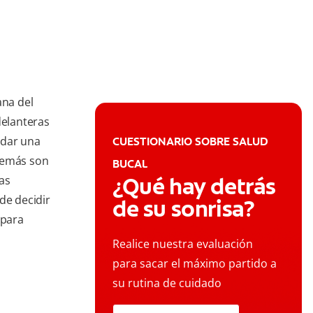
ana del
delanteras
rdar una
CUESTIONARIO SOBRE SALUD
demás son
BUCAL
¿Qué hay detrás
as
de decidir
de su sonrisa?
 para
Realice nuestra evaluación
para sacar el máximo partido a
su rutina de cuidado