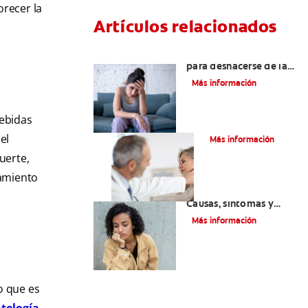
orecer la
Artículos relacionados
6 maneras naturales
para deshacerse de las
lesiones bucales
Más información
bebidas
La parotiditis
el
Más información
uerte,
tamiento
Queilitis angular:
Causas, síntomas y
tratamientos
Más información
go que es