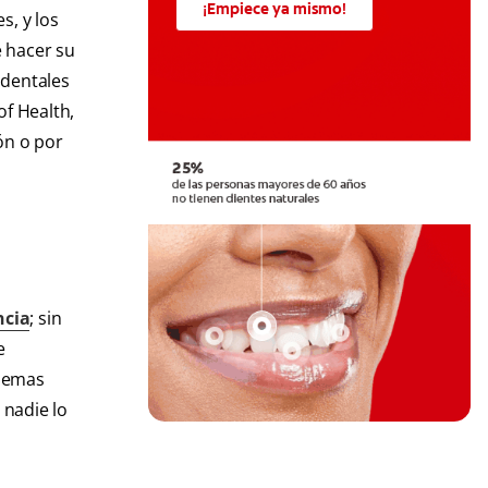
¡Empiece ya mismo!
s, y los
e hacer su
 dentales
of Health,
ón o por
ncia
; sin
e
blemas
 nadie lo