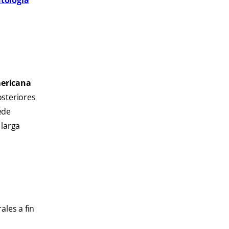
tología
ericana
osteriores
ede
 larga
ales a fin