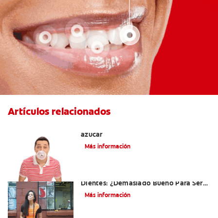
Artículos relacionados
Tres beneficios de los chicles sin
azúcar
Más información
El Chicle Que Es Bueno Para Sus
Dientes: ¿Demasiado Bueno Para Ser
Verdad?
Más información