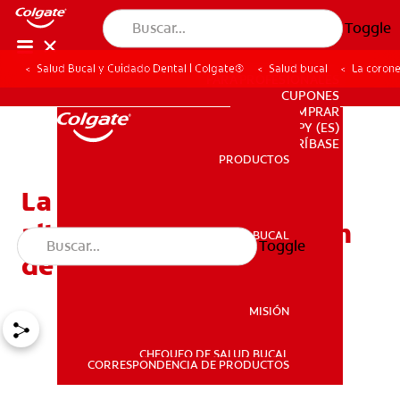
Toggle
Salud Bucal y Cuidado Dental | Colgate®
Salud bucal
La corone
PARA PROFESIONALES
CUPONES
DONDE COMPRAR
PY (ES)
SUSCRÍBASE
PRODUCTOS
PRODUCTOS
La coronectomía: Una
alternativa a la extracción
SALUD BUCAL
Toggle
SALUD BUCAL
de las muelas del juicio
MISIÓN
CHEQUEO DE SALUD BUCAL
MISIÓN
CORRESPONDENCIA DE PRODUCTOS