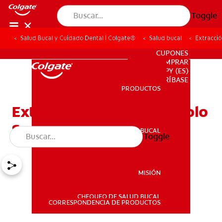
Toggle
Salud Bucal y Cuidado Dental | Colgate®
Salud bucal
Extracció
PARA PROFESIONALES
CUPONES
DONDE COMPRAR
PY (ES)
SUSCRÍBASE
PRODUCTOS
PRODUCTOS
Extracción Dental Y Alvéolo
Seco
SALUD BUCAL
Toggle
SALUD BUCAL
MISIÓN
CHEQUEO DE SALUD BUCAL
MISIÓN
CORRESPONDENCIA DE PRODUCTOS