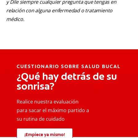
y Dile siempre cualquier pregunta que tengas en
relación con alguna enfermedad o tratamiento
médico.
CUESTIONARIO SOBRE SALUD BUCAL
¿Qué hay detrás de su
sonrisa?
Realice nuestra evaluación
para sacar el máximo partido a
su rutina de cuidado
¡Empiece ya mismo!