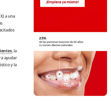
¡Empiece ya mismo!
 X) a una
as
pacitados
ientes
, la
ra ayudar
stico y la