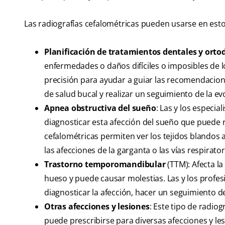
Las radiografías cefalométricas pueden usarse en est
Planificación de tratamientos dentales y orto
enfermedades o daños difíciles o imposibles de l
precisión para ayudar a guiar las recomendacione
de salud bucal y realizar un seguimiento de la e
Apnea obstructiva del sueño
: Las y los especi
diagnosticar esta afección del sueño que puede res
cefalométricas permiten ver los tejidos blandos a
las afecciones de la garganta o las vías respirator
Trastorno temporomandibular
(TTM): Afecta la
hueso y puede causar molestias. Las y los profe
diagnosticar la afección, hacer un seguimiento de
Otras afecciones y lesiones
: Este tipo de radiog
puede prescribirse para diversas afecciones y le