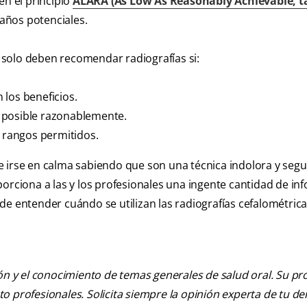
en el principio
ALARA (As Low As Reasonably Achievable, t
daños potenciales.
es solo deben recomendar radiografías si:
n los beneficios.
 posible razonablemente.
s rangos permitidos.
e irse en calma sabiendo que son una técnica indolora y seg
porciona a las y los profesionales una ingente cantidad de in
de entender cuándo se utilizan las radiografías cefalométrica
ión y el conocimiento de temas generales de salud oral. Su pr
nto profesionales. Solicita siempre la opinión experta de tu de