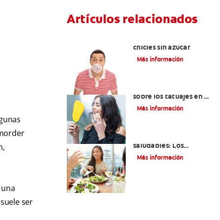
Artículos relacionados
Tres beneficios de los
chicles sin azúcar
Más información
Lo que necesita saber
sobre los tatuajes en el
labio
Más información
lgunas
 morder
Lista de alimentos
saludables: Los
n,
mejores siete
Más información
alimentos para sus
dientes
 una
 suele ser