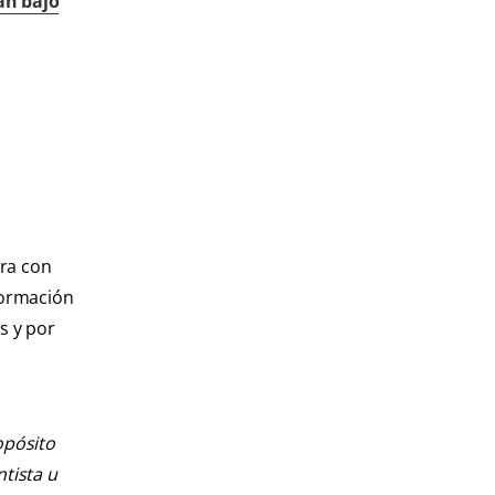
an bajo
ura con
formación
s y por
opósito
ntista u