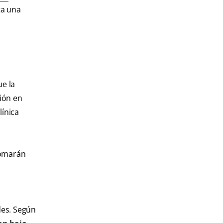
ta una
ue la
ión en
línica
tomarán
des. Según