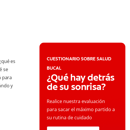
CUESTIONARIO SOBRE SALUD
¿qué es
BUCAL
é se
¿Qué hay detrás
á para
de su sonrisa?
uándo y
Realice nuestra evaluación
para sacar el máximo partido a
su rutina de cuidado