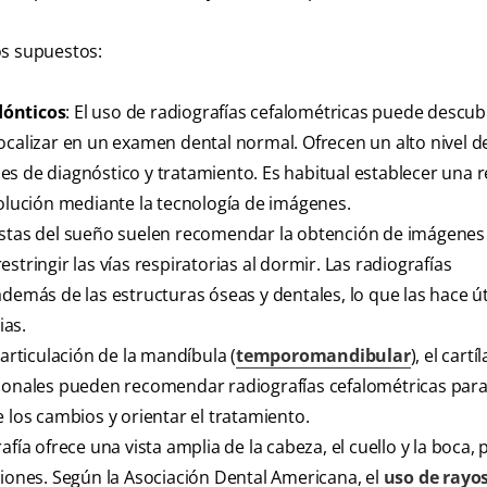
os supuestos:
dónticos
: El uso de radiografías cefalométricas puede descub
ocalizar en un examen dental normal. Ofrecen un alto nivel d
s de diagnóstico y tratamiento. Es habitual establecer una r
volución mediante la tecnología de imágenes.
alistas del sueño suelen recomendar la obtención de imágenes
tringir las vías respiratorias al dormir. Las radiografías
demás de las estructuras óseas y dentales, lo que las hace út
ias.
 articulación de la mandíbula (
temporomandibular
), el cartí
sionales pueden recomendar radiografías cefalométricas par
 los cambios y orientar el tratamiento.
rafía ofrece una vista amplia de la cabeza, el cuello y la boca, 
siones. Según la Asociación Dental Americana, el
uso de rayo