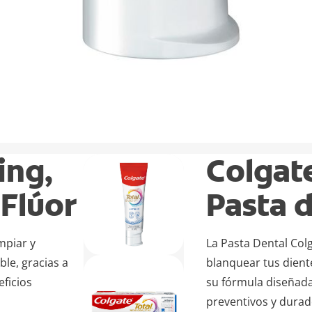
ing,
Colgat
 Flúor
Pasta d
mpiar y
La Pasta Dental Colg
le, gracias a
blanquear tus dient
ficios
su fórmula diseñad
preventivos y durad