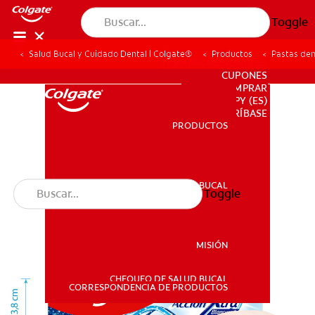
Toggle
Salud Bucal y Cuidado Dental | Colgate®
Productos
Pastas den
PARA PROFESIONALES
CUPONES
DONDE COMPRAR
PY (ES)
SUSCRÍBASE
PRODUCTOS
PRODUCTOS
SALUD BUCAL
Toggle
SALUD BUCAL
MISIÓN
CHEQUEO DE SALUD BUCAL
MISIÓN
CORRESPONDENCIA DE PRODUCTOS