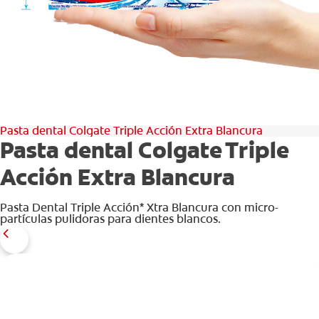
CHEQUEO DE SALUD BUCAL
CORRESPONDENCIA DE PRODUCTOS
PARA PROFESIONALES
Pasta dental Colgate Triple Acción Extra Blancura
CUPONES
Pasta dental Colgate Triple
DONDE COMPRAR
Acción Extra Blancura
PY (ES)
Pasta Dental Triple Acción* Xtra Blancura con micro-
partículas pulidoras para dientes blancos.
SUSCRÍBASE