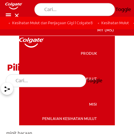
Toggle
Kesihatan Mulut dan Penjagaan Gigi | Colgate®
Kesihatan Mulut
MY (MS)
PRODUK
PRODUK
Pilihan Rawatan Halitosis
KESIHATAN MULUT
Toggle
KESIHATAN MULUT
MISI
PENILAIAN KESIHATAN MULUT
MISI
minit bacaan