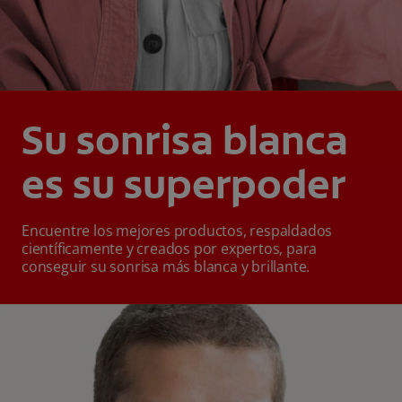
Su sonrisa blanca
es su superpoder
Encuentre los mejores productos, respaldados
científicamente y creados por expertos, para
conseguir su sonrisa más blanca y brillante.