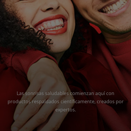
CHEQUEO DE SALUD BUCAL
CORRESPONDENCIA DE PRODUCTOS
PROMOCIONES
PA (ES)
SUSCRÍBASE
Las sonrisas saludables comienzan aquí con
productos respaldados científicamente, creados por
expertos.