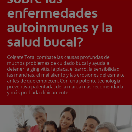
enfermedades
autoinmunes y la
salud bucal?
Colgate Total combate las causas profundas de
muchos problemas de cuidado bucal y ayuda a
detener la gingivitis, la placa, el sarro, la sensibilidad,
las manchas, el mal aliento y las erosiones del esmalte
antes de que empiecen. Con una potente tecnología
preventiva patentada, de la marca más recomendada
y más probada clínicamente.