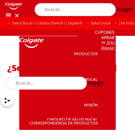
Toggle
Salud Bucal y Cuidado Dental | Colgate®
Salud bucal
¿Se indic
PARA PROFESIONALES
CUPONES
DONDE COMPRAR
PY (ES)
SUSCRÍBASE
PRODUCTOS
PRODUCTOS
¿Se indica la resina dental
compuesta para ti?
SALUD BUCAL
Toggle
SALUD BUCAL
MISIÓN
CHEQUEO DE SALUD BUCAL
MISIÓN
CORRESPONDENCIA DE PRODUCTOS