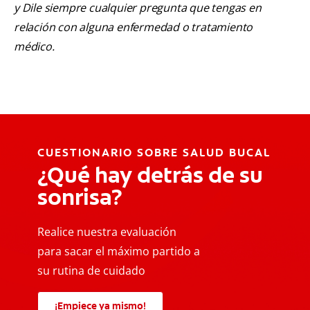
y Dile siempre cualquier pregunta que tengas en
relación con alguna enfermedad o tratamiento
médico.
CUESTIONARIO SOBRE SALUD BUCAL
¿Qué hay detrás de su
sonrisa?
Realice nuestra evaluación
para sacar el máximo partido a
su rutina de cuidado
¡Empiece ya mismo!