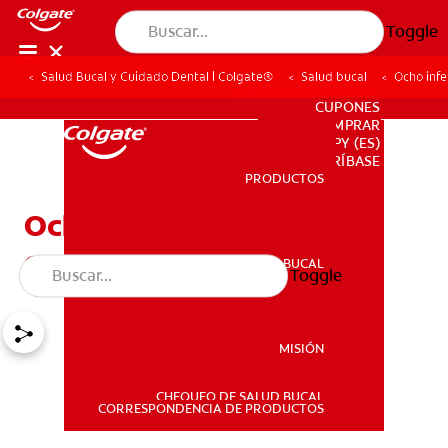
Toggle
Salud Bucal y Cuidado Dental | Colgate®
Salud bucal
Ocho inf
PARA PROFESIONALES
CUPONES
DONDE COMPRAR
PY (ES)
SUSCRÍBASE
PRODUCTOS
PRODUCTOS
Ocho infecciones bucales
comunes
SALUD BUCAL
Toggle
SALUD BUCAL
MISIÓN
CHEQUEO DE SALUD BUCAL
MISIÓN
CORRESPONDENCIA DE PRODUCTOS