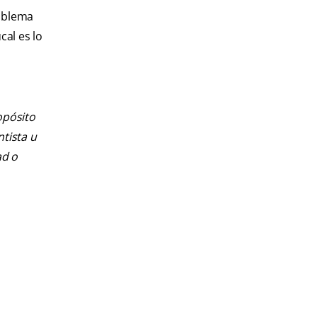
roblema
al es lo
opósito
ntista u
ad o