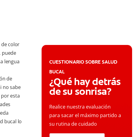
 de color
, puede
la lengua
CUESTIONARIO SOBRE SALUD
BUCAL
ión de
¿Qué hay detrás
i no sabe
de su sonrisa?
 por esta
dades
Realice nuestra evaluación
ueda
para sacar el máximo partido a
d bucal lo
su rutina de cuidado