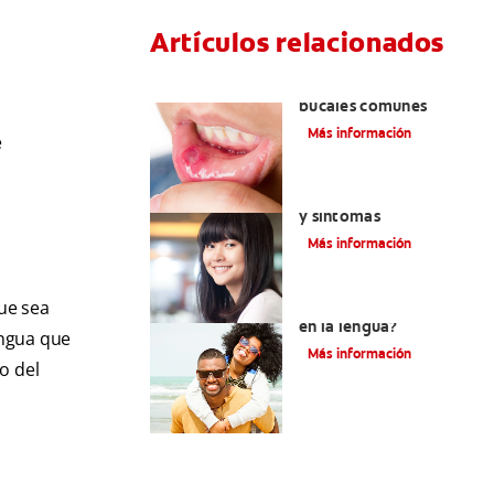
Artículos relacionados
Ocho infecciones
bucales comunes
Más información
e
Encías blancas: Causas
y síntomas
Más información
ue sea
¿Son graves laslesiones
en la lengua?
engua que
Más información
o del