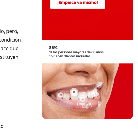
¡Empiece ya mismo!
do, pero,
 condición
 hace que
stituyen
to