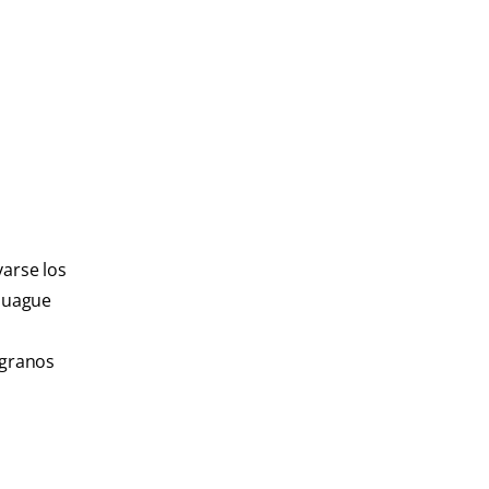
varse los
njuague
 granos