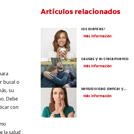
Artículos relacionados
¿Tiene erosión ácida en
los dientes?
Más información
Abfracción dental: las
causas y el tratamiento
Más información
para
r bucal o
Qué causa la
sensibilidad dental y
más, su
cómo tratarla
Más información
smo. Debe
ticar con
omo
 la salud