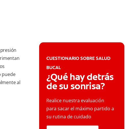
 presión
erimentan
CUESTIONARIO SOBRE SALUD
los
BUCAL
¿Qué hay detrás
to puede
almente al
de su sonrisa?
Realice nuestra evaluación
para sacar el máximo partido a
su rutina de cuidado