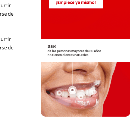
¡Empiece ya mismo!
urrir
arse de
urrir
arse de