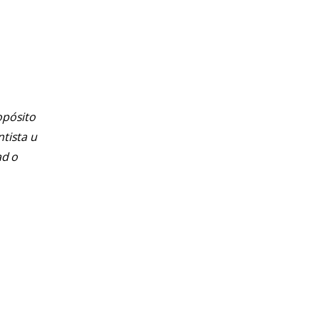
opósito
ntista u
ad o