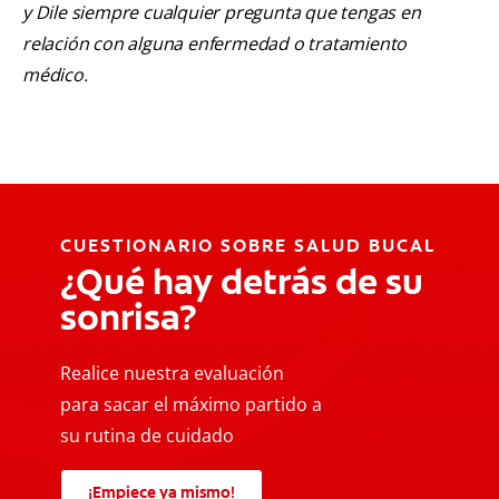
y Dile siempre cualquier pregunta que tengas en
relación con alguna enfermedad o tratamiento
médico.
CUESTIONARIO SOBRE SALUD BUCAL
¿Qué hay detrás de su
sonrisa?
Realice nuestra evaluación
para sacar el máximo partido a
su rutina de cuidado
¡Empiece ya mismo!