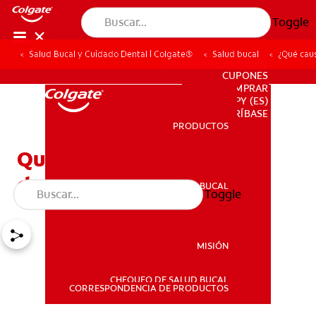
Toggle
Salud Bucal y Cuidado Dental | Colgate®
Salud bucal
¿Qué caus
PARA PROFESIONALES
CUPONES
DONDE COMPRAR
PY (ES)
SUSCRÍBASE
PRODUCTOS
PRODUCTOS
Qué causa la sensibilidad
dental y cómo tratarla
SALUD BUCAL
Toggle
SALUD BUCAL
MISIÓN
CHEQUEO DE SALUD BUCAL
MISIÓN
CORRESPONDENCIA DE PRODUCTOS