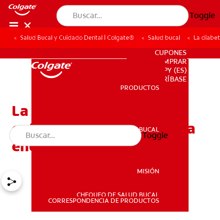
Toggle
Salud Bucal y Cuidado Dental | Colgate®
Salud bucal
La diabe
PARA PROFESIONALES
CUPONES
DONDE COMPRAR
PY (ES)
SUSCRÍBASE
PRODUCTOS
PRODUCTOS
La diabetes y otras
enfermedades del sistema
SALUD BUCAL
Toggle
SALUD BUCAL
endocrino
MISIÓN
CHEQUEO DE SALUD BUCAL
MISIÓN
CORRESPONDENCIA DE PRODUCTOS