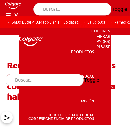
Toggle
Salud Bucal y Cuidado Dental | Colgate®
Salud bucal
Remedios 
PARA PROFESIONALES
CUPONES
DONDE COMPRAR
PY (ES)
SUSCRÍBASE
PRODUCTOS
PRODUCTOS
Remedios caseros seguros
contra la gingivitis para
SALUD BUCAL
Toggle
SALUD BUCAL
complementar su limpieza
habitual
MISIÓN
CHEQUEO DE SALUD BUCAL
MISIÓN
CORRESPONDENCIA DE PRODUCTOS