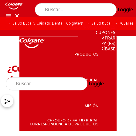
Toggle
Salud Bucal y Cuidado Dental | Colgate®
Salud bucal
¿Cuál es 
PARA PROFESIONALES
CUPONES
DONDE COMPRAR
PY (ES)
SUSCRÍBASE
PRODUCTOS
PRODUCTOS
¿Cuál es la mejor pasta
dental para la gingivitis?
SALUD BUCAL
Toggle
SALUD BUCAL
MISIÓN
CHEQUEO DE SALUD BUCAL
MISIÓN
CORRESPONDENCIA DE PRODUCTOS