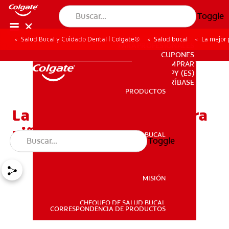
Toggle
Salud Bucal y Cuidado Dental | Colgate®
Salud bucal
La mejor 
PARA PROFESIONALES
CUPONES
DONDE COMPRAR
PY (ES)
SUSCRÍBASE
PRODUCTOS
PRODUCTOS
La mejor pasta dental para
niños con caries
SALUD BUCAL
Toggle
SALUD BUCAL
MISIÓN
CHEQUEO DE SALUD BUCAL
MISIÓN
CORRESPONDENCIA DE PRODUCTOS