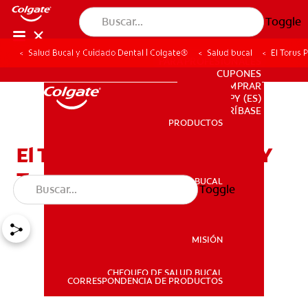
Toggle
Salud Bucal y Cuidado Dental | Colgate®
Salud bucal
El Torus 
PARA PROFESIONALES
CUPONES
DONDE COMPRAR
PY (ES)
SUSCRÍBASE
PRODUCTOS
PRODUCTOS
El Torus Palatino: Causas Y
Tratamiento
SALUD BUCAL
Toggle
SALUD BUCAL
MISIÓN
CHEQUEO DE SALUD BUCAL
MISIÓN
CORRESPONDENCIA DE PRODUCTOS