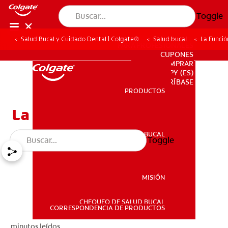
Toggle
Salud Bucal y Cuidado Dental | Colgate®
Salud bucal
La Funció
PARA PROFESIONALES
CUPONES
DONDE COMPRAR
PY (ES)
SUSCRÍBASE
PRODUCTOS
PRODUCTOS
La Función De La Úvula
SALUD BUCAL
Toggle
SALUD BUCAL
MISIÓN
CHEQUEO DE SALUD BUCAL
MISIÓN
CORRESPONDENCIA DE PRODUCTOS
minutos leídos