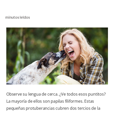
CHEQUEO DE SALUD BUCAL
CORRESPONDENCIA DE PRODUCTOS
minutos leídos
PARA PROFESIONALES
CUPONES
DONDE COMPRAR
PY (ES)
SUSCRÍBASE
Observe su lengua de cerca. ¿Ve todos esos puntitos?
La mayoría de ellos son papilas filiformes. Estas
pequeñas protuberancias cubren dos tercios de la