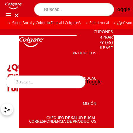
Toggle
Salud Bucal y Cuidado Dental | Colgate®
Salud bucal
¿Qué son 
PARA PROFESIONALES
CUPONES
DONDE COMPRAR
PY (ES)
SUSCRÍBASE
PRODUCTOS
PRODUCTOS
¿Qué son las papilas
filiformes y cuál es su
SALUD BUCAL
Toggle
SALUD BUCAL
función?
MISIÓN
CHEQUEO DE SALUD BUCAL
MISIÓN
CORRESPONDENCIA DE PRODUCTOS