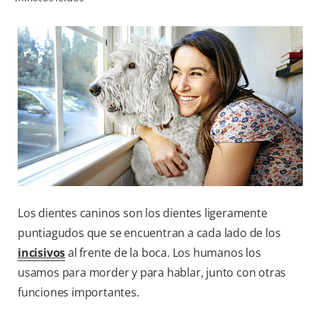
CHEQUEO DE SALUD BUCAL
CORRESPONDENCIA DE PRODUCTOS
PARA PROFESIONALES
CUPONES
DONDE COMPRAR
PY (ES)
Los dientes caninos son los dientes ligeramente
SUSCRÍBASE
puntiagudos que se encuentran a cada lado de los
incisivos
al frente de la boca. Los humanos los
usamos para morder y para hablar, junto con otras
funciones importantes.