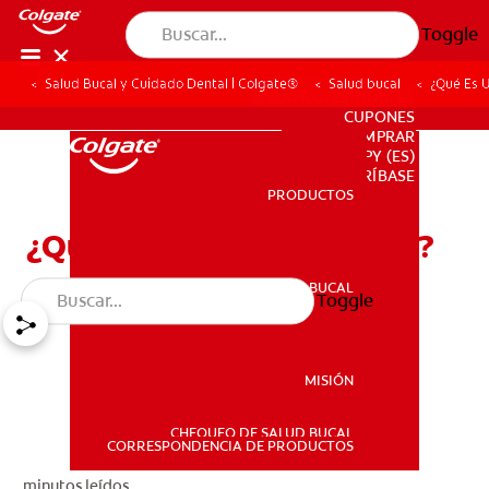
Toggle
Salud Bucal y Cuidado Dental | Colgate®
Salud bucal
¿Qué Es 
PARA PROFESIONALES
CUPONES
DONDE COMPRAR
PY (ES)
SUSCRÍBASE
PRODUCTOS
PRODUCTOS
¿Qué Es Un Diente Canino?
SALUD BUCAL
Toggle
SALUD BUCAL
MISIÓN
CHEQUEO DE SALUD BUCAL
MISIÓN
CORRESPONDENCIA DE PRODUCTOS
minutos leídos