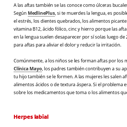
A las aftas también se las conoce como úlceras bucales 
Según
MedlinePlus
, si te muerdes la lengua, es posibl
el estrés, los dientes quebrados, los alimentos picante
vitamina B12, ácido fólico, cinc y hierro porque las aft
en la lengua suelen desaparecer por sí solas luego d
para aftas para aliviar el dolor y reducir la irritación.
Comúnmente, a los niños se les forman aftas por los m
Clínica Mayo
, los padres también contribuyen a su ap
tu hijo también se le formen. A las mujeres les salen 
alimentos ácidos o de textura áspera. Si el problema e
sobre los medicamentos que toma o los alimentos que
Herpes labial