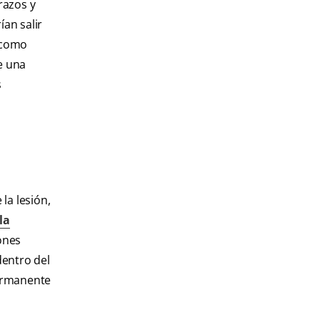
razos y
ían salir
a como
e una
s
la lesión,
la
iones
dentro del
permanente