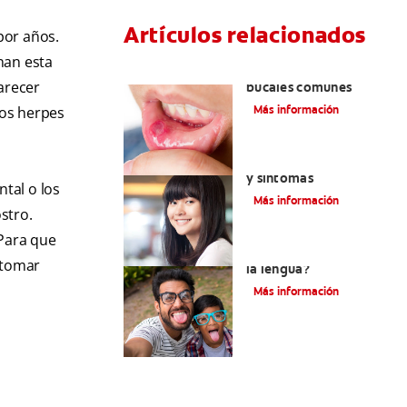
Artículos relacionados
por años.
nan esta
Ocho infecciones
arecer
bucales comunes
Más información
los herpes
Encías blancas: Causas
y síntomas
ntal o los
Más información
stro.
 Para que
¿Qué son los granos en
 tomar
la lengua?
Más información