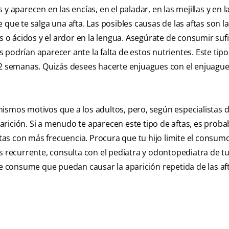
y aparecen en las encías, en el paladar, en las mejillas y en l
e que te salga una afta. Las posibles causas de las aftas son la
s o ácidos y el ardor en la lengua. Asegúrate de consumir suf
as podrían aparecer ante la falta de estos nutrientes. Este tipo
e 2 semanas. Quizás desees hacerte enjuagues con el enjuague
ismos motivos que a los adultos, pero, según especialistas d
arición. Si a menudo te aparecen este tipo de aftas, es proba
aftas con más frecuencia. Procura que tu hijo limite el consum
s recurrente, consulta con el pediatra y odontopediatra de tu
 consume que puedan causar la aparición repetida de las aft