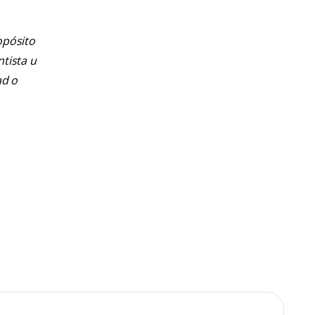
opósito
ntista u
ad o