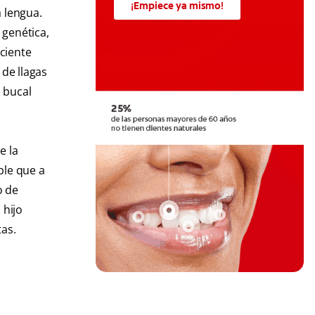
¡Empiece ya mismo!
a lengua.
 genética,
iciente
 de llagas
 bucal
e la
ble que a
o de
 hijo
as.