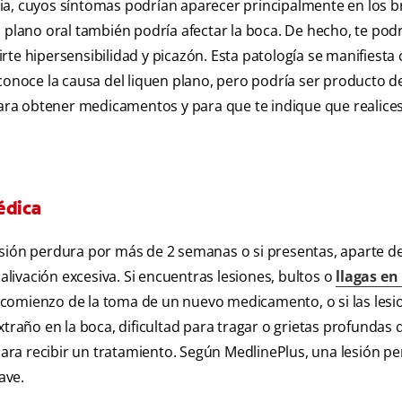
ia, cuyos síntomas podrían aparecer principalmente en los b
en plano oral también podría afectar la boca. De hecho, te podr
ucirte hipersensibilidad y picazón. Esta patología se manifiest
sconoce la causa del liquen plano, pero podría ser producto d
 para obtener medicamentos y para que te indique que realice
édica
sión perdura por más de 2 semanas o si presentas, aparte de 
alivación excesiva. Si encuentras lesiones, bultos o
llagas en 
 el comienzo de la toma de un nuevo medicamento, o si las les
año en la boca, dificultad para tragar o grietas profundas 
o para recibir un tratamiento. Según MedlinePlus, una lesión 
ave.